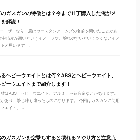
のガスガンの特徴とは？今まで11丁購入した俺がメ
トを解説！
ガンユーザーなら一度はウエスタンアームズの名前を聞いたことがあ
命中精度が悪いというイメージや、壊れやすいという良くないイメ
と思います ...
るヘビーウエイトとは何？ABSとヘビーウエイト、
ヘビーウエイトまで紹介します！
材はABS、ヘビーウエイト、アルミ、亜鉛合金などがあります。
があり、撃ち味も違ったものになります。 今回はガスガンに使用
エイト、 ...
式のガスガンを空撃ちすると壊れる？やり方と注意点