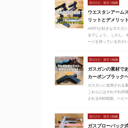
豆だけど、役立つ知識
ウエスタンアームズ
リットとデメリッ
m1911が好きなガス
るでしょう。 しかし、
ージを持っている方がいる
豆だけど、役立つ知識
ガスガンの素材であ
カーボンブラック
ガスガンに使用される素
これらにはそれぞれ特徴
されるABS樹脂、ヘビーウ
豆だけど、役立つ知識
ガスブローバック