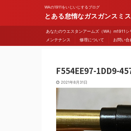
WAの1911をいじいじするブログ
とある怠惰なガスガンスミ
あなたのウエスタンアームズ（WA）m1911
メンテナンス
修理について
お問い合
F554EE97-1DD9-45
2021年8月31日