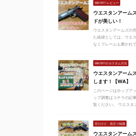
WA1911 レビュー
ウエスタンアーム
ドが美しい！
ウエスタンアームズの売
た経緯としては、ウエ
なくフレームも磨かれてい
WA1911のカスタム方法
ウエスタンアーム
します！【WA】
このページはホップアッ
ップ調整はコチラの記
覧ください。 ウエスタン
豆だけど、役立つ知識
ウエスタンアーム