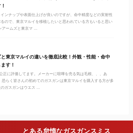
す！
ラインナップや表面仕上げが良いのですが、命中精度などの実射性
劣るので、東京マルイを移植したいと思われている方もいると思い
アームズと東京マ ...
ズと東京マルイの違いを徹底比較！外観・性能・命中
します！
け公正に評価してます。メーカーに喧嘩を売る気は毛根、、、あ
 恐らく皆さんの初めてのガスガンは東京マルイを購入する方が多
ガスガンはウエス ...
とある怠惰なガスガンスミス