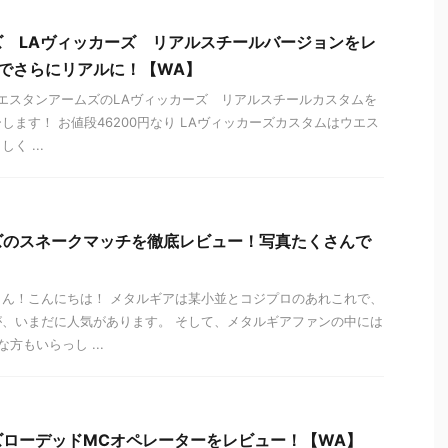
 LAヴィッカーズ リアルスチールバージョンをレ
ムでさらにリアルに！【WA】
にウエスタンアームズのLAヴィッカーズ リアルスチールカスタムを
します！ お値段46200円なり LAヴィッカーズカスタムはウエス
く ...
ズのスネークマッチを徹底レビュー！写真たくさんで
ん！こんにちは！ メタルギアは某小並とコジプロのあれこれで、
、いまだに人気があります。 そして、メタルギアファンの中には
方もいらっし ...
ズローデッドMCオペレーターをレビュー！【WA】