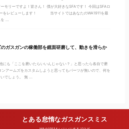
ーモリーですよ！皆さん！ 僕が大好きなSFAです！ 今回はSFAロ
ターをレビューします！ 当サイトではあなたのWA1911を最
...
ズのガスガンの稼働部を鏡面研磨して、動きを滑らか
、他にも「ここを磨いたらいいんじゃない？」と思ったら各自で磨
タンアームズをカスタムしようと思ってもパーツが無いので、何を
でしょう。 無 ...
とある怠惰なガスガンスミス
WAの1911をいじいじするブログ