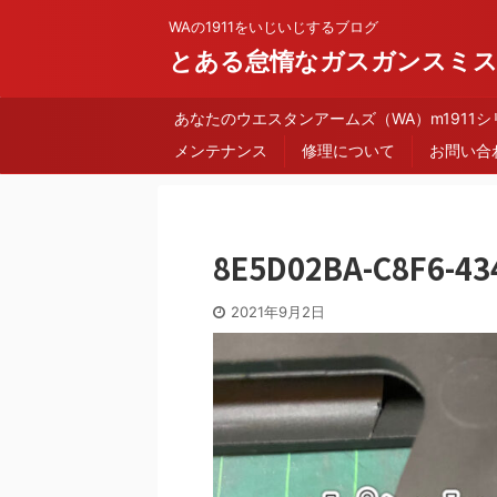
WAの1911をいじいじするブログ
とある怠惰なガスガンスミ
あなたのウエスタンアームズ（WA）m1911
メンテナンス
修理について
お問い合
8E5D02BA-C8F6-43
2021年9月2日