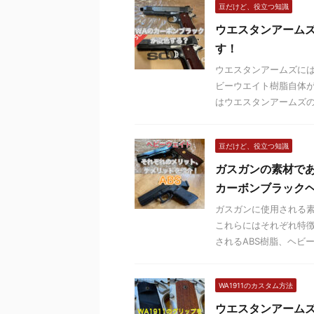
豆だけど、役立つ知識
ウエスタンアーム
す！
ウエスタンアームズに
ビーウエイト樹脂自体が
はウエスタンアームズのカ
豆だけど、役立つ知識
ガスガンの素材であ
カーボンブラック
ガスガンに使用される素
これらにはそれぞれ特徴
されるABS樹脂、ヘビーウ
WA1911のカスタム方法
ウエスタンアーム