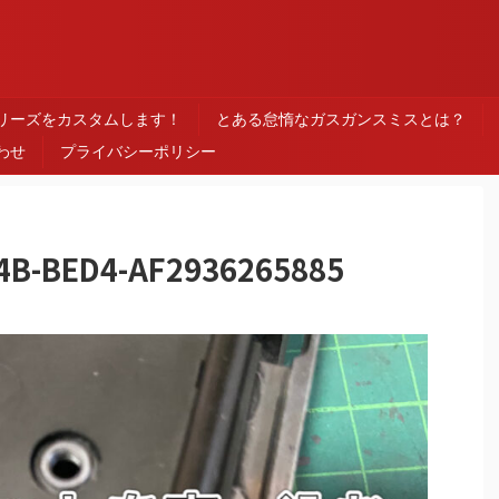
ス
シリーズをカスタムします！
とある怠惰なガスガンスミスとは？
わせ
プライバシーポリシー
4B-BED4-AF2936265885