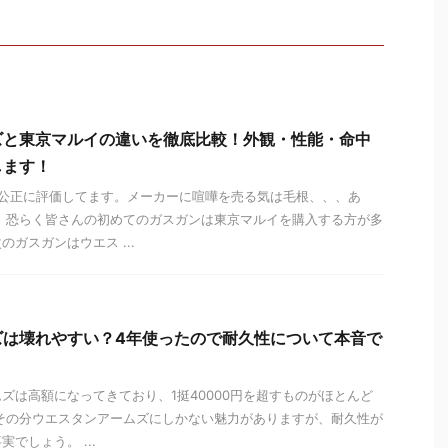
ズと東京マルイの違いを徹底比較！外観・性能・命中
します！
け公正に評価してます。メーカーに喧嘩を売る気は毛根、、、あ
 恐らく皆さんの初めてのガスガンは東京マルイを購入する方が多
ガスガンはウエス ...
ズは壊れやすい？4年使ったので耐久性について本音で
ズは高額になってきており、1挺40000円を超すものがほとんど
その分ウエスタンアームズにしかない魅力がありますが、耐久性が
でしょう。 ...