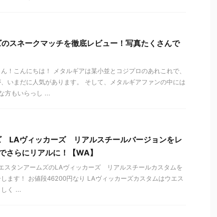
ズのスネークマッチを徹底レビュー！写真たくさんで
ん！こんにちは！ メタルギアは某小並とコジプロのあれこれで、
、いまだに人気があります。 そして、メタルギアファンの中には
方もいらっし ...
 LAヴィッカーズ リアルスチールバージョンをレ
ムでさらにリアルに！【WA】
にウエスタンアームズのLAヴィッカーズ リアルスチールカスタムを
します！ お値段46200円なり LAヴィッカーズカスタムはウエス
く ...