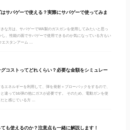
ズはサバゲーで使える？実際にサバゲーで使ってみま
好きな方は、サバゲーでWA製のガスガンを使用してみたいと思っ
かし、性能の面でサバゲーで使用できるのか気になっている方もい
エスタンアーム ...
ングコストってどれくらい？必要な金額をシミュレー
するエネルギーを利用して、弾を発射＋ブローバックをするので、
と違ってbb弾の他にガスが必要です。 そのため、電動ガンを使
と感じている方 ...
っても使えるのか？注意点も一緒に解説します！