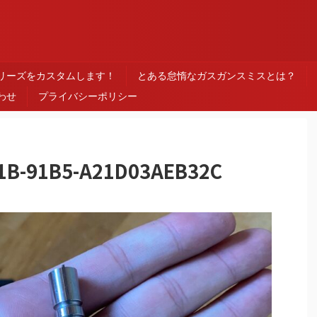
ス
シリーズをカスタムします！
とある怠惰なガスガンスミスとは？
わせ
プライバシーポリシー
1B-91B5-A21D03AEB32C