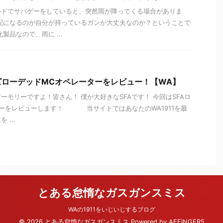
ルドでサバゲーをしていると、突然雨が降ってくる場合がありま
配になるのが自分が持っているガンが大丈夫なのか？ということで
製品なので、雨に ...
ズローデッドMCオペレーターをレビュー！【WA】
ーモリーですよ！皆さん！ 僕が大好きなSFAです！ 今回はSFAロ
ターをレビューします！ 当サイトではあなたのWA1911を最
...
とある怠惰なガスガンスミス
WAの1911をいじいじするブログ
© 2026 とある怠惰なガスガンスミス Powered by
AFFINGER5