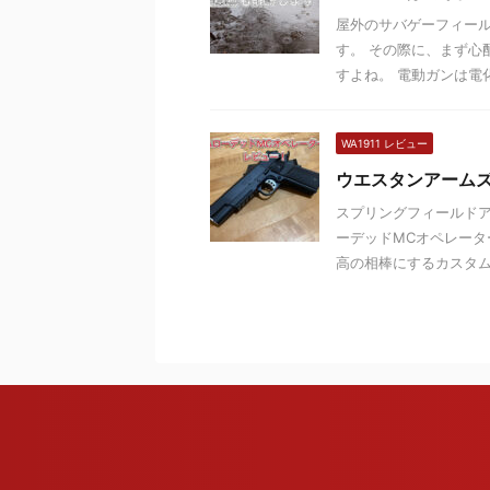
屋外のサバゲーフィー
す。 その際に、まず心
すよね。 電動ガンは電化
WA1911 レビュー
ウエスタンアーム
スプリングフィールドア
ーデッドMCオペレー
高の相棒にするカスタムを 