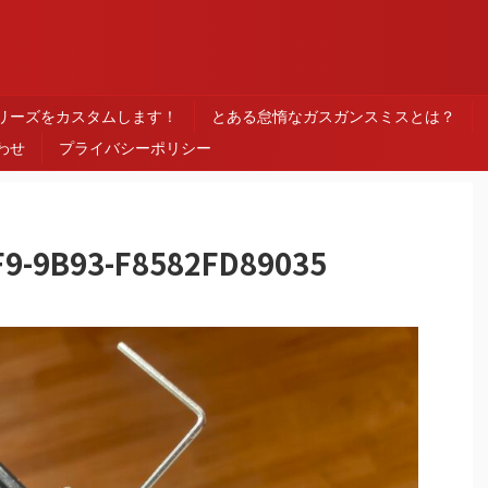
ス
シリーズをカスタムします！
とある怠惰なガスガンスミスとは？
わせ
プライバシーポリシー
F9-9B93-F8582FD89035