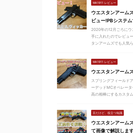
WA1911 レビュー
ウエスタンアームズ
ビュー!PBシステ
2020年の12月ごろ
手に入れたのでレビュー
タンアームズでも人気らし
WA1911 レビュー
ウエスタンアーム
スプリングフィールドア
ーデッドMCオペレー
高の相棒にするカスタムを 
豆だけど、役立つ知識
ウエスタンアーム
て画像で解説しま