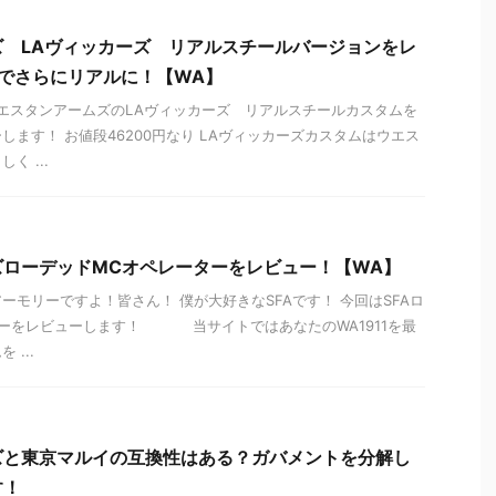
 LAヴィッカーズ リアルスチールバージョンをレ
ムでさらにリアルに！【WA】
にウエスタンアームズのLAヴィッカーズ リアルスチールカスタムを
します！ お値段46200円なり LAヴィッカーズカスタムはウエス
く ...
ズローデッドMCオペレーターをレビュー！【WA】
ーモリーですよ！皆さん！ 僕が大好きなSFAです！ 今回はSFAロ
ターをレビューします！ 当サイトではあなたのWA1911を最
...
ズと東京マルイの互換性はある？ガバメントを分解し
す！