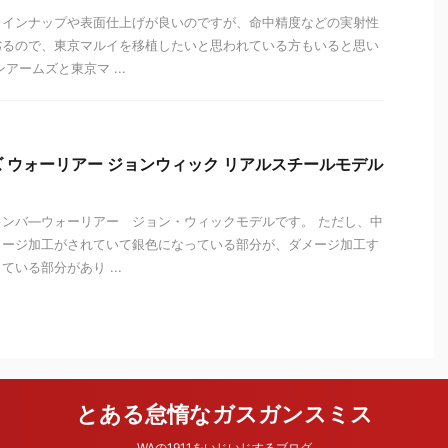
ラインナップや表面仕上げが良いのですが、命中精度などの実射性
劣るので、東京マルイを移植したいと思われている方もいると思い
アームズと東京マ ...
 ウォーリアー ジョンウィック リアルスチールモデル
！
ンバ―ウォーリアー ジョン・ウィックモデルです。 ただし、中
メージ加工がされていて銀色になっている部分が、ダメージ加工す
いる部分があり ...
とある怠惰なガスガンスミス
WAの1911をいじいじするブログ