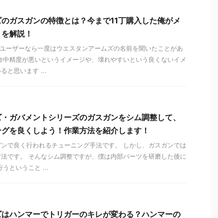
のガスガンの特徴とは？今まで11丁購入した俺がメ
トを解説！
ガンユーザーなら一度はウエスタンアームズの名前を聞いたことがあ
命中精度が悪いというイメージや、壊れやすいという良くないイメ
と思います ...
ズ・ガバメントシリーズのガスガンをシム調整して、
ングを良くしよう！作業方法を紹介します！
ンで良く行われるチューニング手法です。 しかし、ガスガンでは
法です。 そんなシム調整ですが、僕は内部パーツを研磨した後に
うということ ...
ズはハンマーでトリガーのキレが変わる？ハンマーの