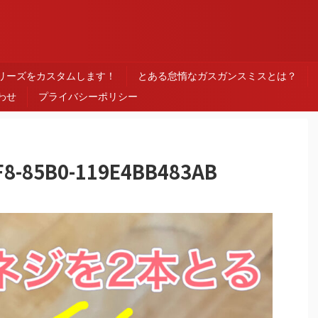
ス
シリーズをカスタムします！
とある怠惰なガスガンスミスとは？
わせ
プライバシーポリシー
F8-85B0-119E4BB483AB